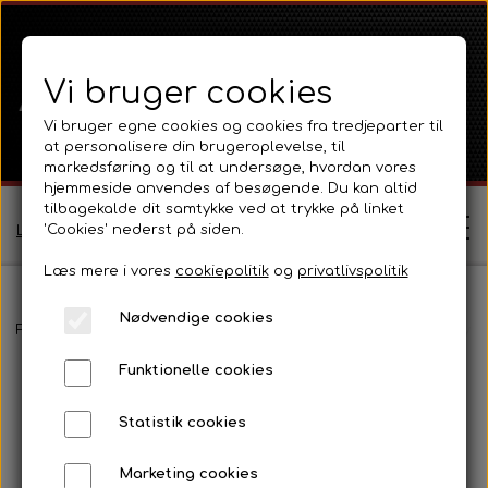
Vi bruger cookies
Vi bruger egne cookies og cookies fra tredjeparter til
at personalisere din brugeroplevelse, til
markedsføring og til at undersøge, hvordan vores
hjemmeside anvendes af besøgende. Du kan altid
tilbagekalde dit samtykke ved at trykke på linket
'Cookies' nederst på siden.
Log ind / Opret profil
Læs mere i vores
cookiepolitik
og
privatlivspolitik
Nødvendige cookies
Shop
Forside
Ford
Ford 1000 Serien
Ford 4000
Motordele 3 Cyl D
Funktionelle cookies
Ferguson
Om
Statistik cookies
Ferguson TE20 Serie
Massey Ferguson
Kontakt
Marketing cookies