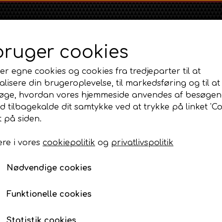
bruger cookies
er egne cookies og cookies fra tredjeparter til at
lisere din brugeroplevelse, til markedsføring og til at
øge, hvordan vores hjemmeside anvendes af besøgen
id tilbagekalde dit samtykke ved at trykke på linket 'Co
Shop
Om
Kontakt
 på siden.
re i vores
cookiepolitik
og
privatlivspolitik
Massey Ferguson
Ford
Fordson
MF 35
Fortøj og styretøj
Forhjulsnav
Ford 1000 Serien
Fordson Dexta 
Nødvendige cookies
MF 65
Ford 100 Serien
Fordson Major /
Forhjulsnav
MF 135
Ford 10 Serien
Funktionelle cookies
575,00 DKK
MF 165 - 188
Varenummer: AP2.66387
500 Serien
Statistik cookies