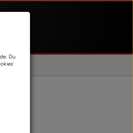
de. Du
okies'
/ Super Dexta
 Power Major / Super Major