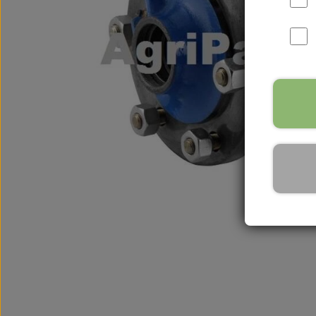
International B Serien
IH B250, B275, B414, B43