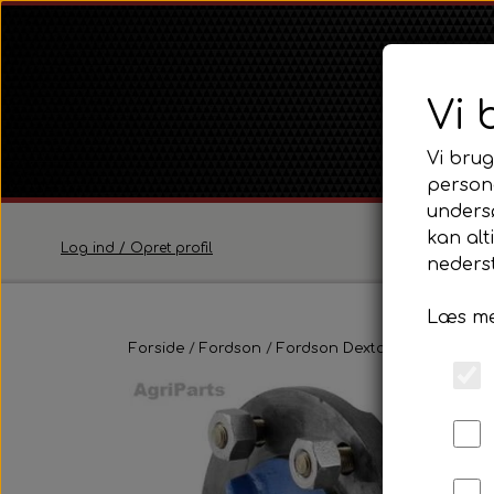
Vi 
Vi brug
persona
unders
kan alt
Log ind / Opret profil
nederst
Læs me
Ferguson
Forside
Fordson
Fordson Dexta / Super Dexta
Ferguson TE20 Serie
Ferguson FE35 Serie