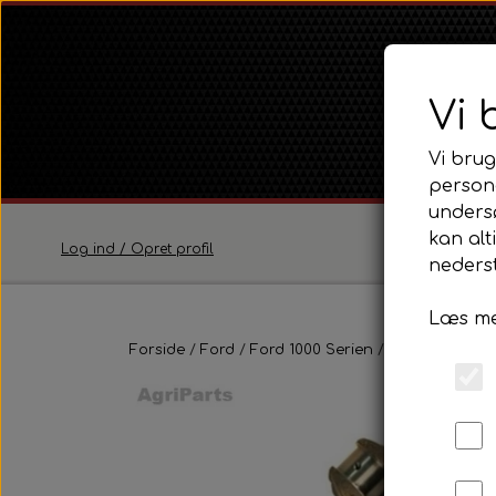
Vi 
Vi brug
persona
unders
kan alt
Log ind / Opret profil
nederst
Læs me
Ferguson
Forside
Ford
Ford 1000 Serien
Ferguson TE20 Serie
Ford 3000
Mo
Ferguson FE35 Serie