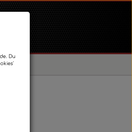
de. Du
okies'
/ Super Dexta
 Power Major / Super Major