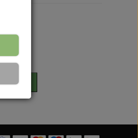
 Serien
rdag
 serien
 Serien
il kurv
Serien
 Serien
stri Gul
er Dexta Serien