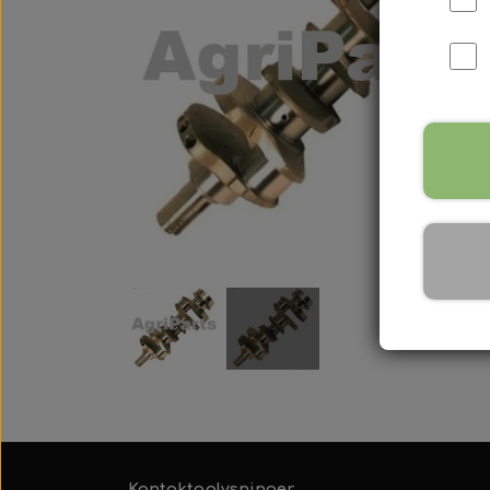
International B Serien
IH B250, B275, B414, B43
Kontaktoplysninger