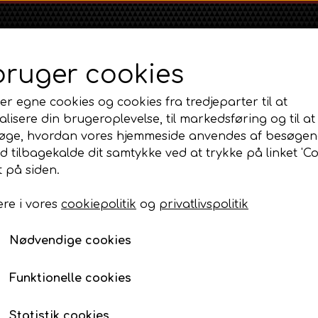
bruger cookies
er egne cookies og cookies fra tredjeparter til at
lisere din brugeroplevelse, til markedsføring og til at
øge, hvordan vores hjemmeside anvendes af besøgen
id tilbagekalde dit samtykke ved at trykke på linket 'Co
Shop
Om
Kontakt
 på siden.
re i vores
cookiepolitik
og
privatlivspolitik
Massey Ferguson
Ford
Fordson
tordele 3 Cyl Diesel og tilbehør
MF 35
Ford 1000 Serien
Krumtap
Fordson Dexta 
Nødvendige cookies
MF 65
Ford 100 Serien
Fordson Major /
Krumtap
MF 135
Ford 10 Serien
Funktionelle cookies
4.498,00 DKK
MF 165 - 188
Varenummer: AP3.34620
500 Serien
Statistik cookies