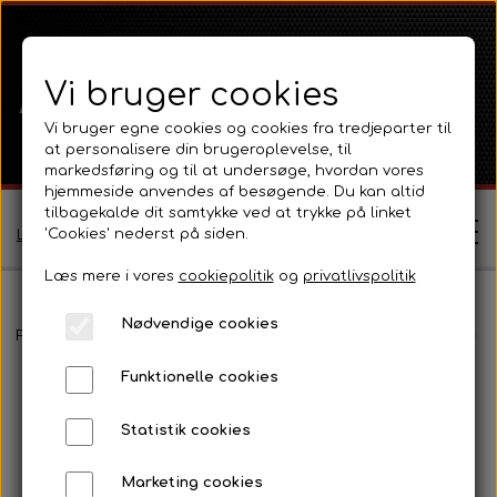
Vi bruger cookies
Vi bruger egne cookies og cookies fra tredjeparter til
at personalisere din brugeroplevelse, til
markedsføring og til at undersøge, hvordan vores
hjemmeside anvendes af besøgende. Du kan altid
tilbagekalde dit samtykke ved at trykke på linket
'Cookies' nederst på siden.
Log ind / Opret profil
Læs mere i vores
cookiepolitik
og
privatlivspolitik
Nødvendige cookies
Shop
Forside
Ferguson
Ferguson TE20 Serie
Eldele, instrumenter
Funktionelle cookies
Ferguson
Om
Statistik cookies
Ferguson TE20 Serie
Massey Ferguson
Kontakt
Marketing cookies