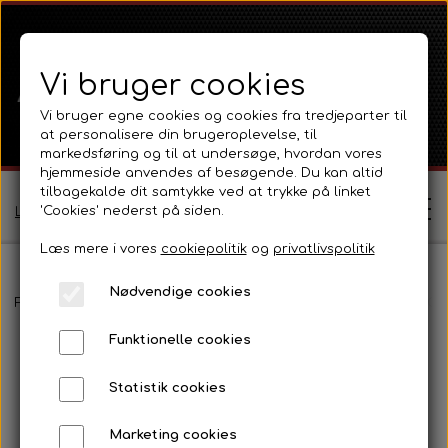
Vi bruger cookies
Vi bruger egne cookies og cookies fra tredjeparter til
at personalisere din brugeroplevelse, til
markedsføring og til at undersøge, hvordan vores
hjemmeside anvendes af besøgende. Du kan altid
tilbagekalde dit samtykke ved at trykke på linket
'Cookies' nederst på siden.
Log ind / Opret profil
Læs mere i vores
cookiepolitik
og
privatlivspolitik
Nødvendige cookies
Shop
Forside
Fortøj og styretøj
Leje 4WD Aksel - Cat 2, Cat 2.5 & Cat
Funktionelle cookies
Ferguson
Om
Statistik cookies
Ferguson TE20 Serie
Massey Ferguson
Kontakt
Marketing cookies