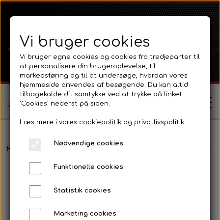
Vi bruger cookies
Vi bruger egne cookies og cookies fra tredjeparter til
at personalisere din brugeroplevelse, til
markedsføring og til at undersøge, hvordan vores
hjemmeside anvendes af besøgende. Du kan altid
tilbagekalde dit samtykke ved at trykke på linket
'Cookies' nederst på siden.
Log ind / Opret profil
Læs mere i vores
cookiepolitik
og
privatlivspolitik
Nødvendige cookies
Shop
Forside
Massey Ferguson
MF 35
Emblemer, kromdele og tra
Funktionelle cookies
Ferguson
Om
Statistik cookies
Ferguson TE20 Serie
Massey Ferguson
Kontakt
Marketing cookies