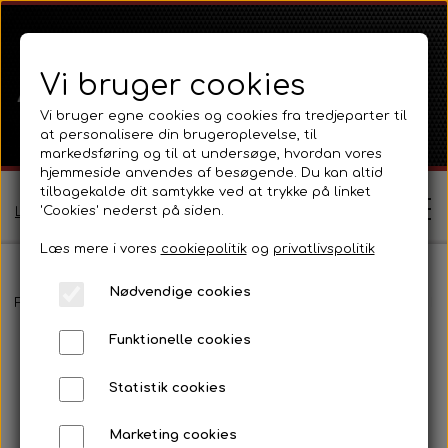
Vi bruger cookies
Vi bruger egne cookies og cookies fra tredjeparter til
at personalisere din brugeroplevelse, til
markedsføring og til at undersøge, hvordan vores
hjemmeside anvendes af besøgende. Du kan altid
tilbagekalde dit samtykke ved at trykke på linket
'Cookies' nederst på siden.
Log ind / Opret profil
Læs mere i vores
cookiepolitik
og
privatlivspolitik
Nødvendige cookies
Shop
Forside
Ferguson
Ferguson TE20 Serie
Motor 80 - 85mm Ben
Funktionelle cookies
Ferguson
Om
Statistik cookies
Ferguson TE20 Serie
Massey Ferguson
Kontakt
Marketing cookies