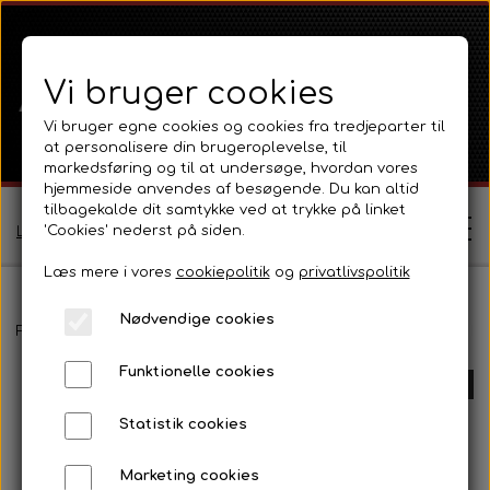
Vi bruger cookies
Vi bruger egne cookies og cookies fra tredjeparter til
at personalisere din brugeroplevelse, til
markedsføring og til at undersøge, hvordan vores
hjemmeside anvendes af besøgende. Du kan altid
tilbagekalde dit samtykke ved at trykke på linket
'Cookies' nederst på siden.
Log ind / Opret profil
Læs mere i vores
cookiepolitik
og
privatlivspolitik
Nødvendige cookies
Shop
Forside
Ferguson
Ferguson TE20 Serie
Motor 80 - 85mm Ben
Funktionelle cookies
Ferguson
UDSOLGT
Om
Statistik cookies
Ferguson TE20 Serie
Massey Ferguson
Kontakt
Marketing cookies