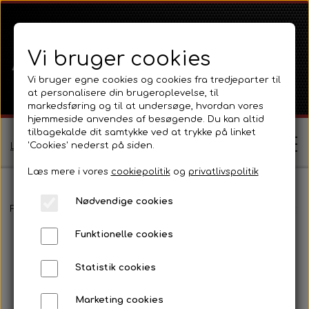
Vi bruger cookies
Vi bruger egne cookies og cookies fra tredjeparter til
at personalisere din brugeroplevelse, til
markedsføring og til at undersøge, hvordan vores
hjemmeside anvendes af besøgende. Du kan altid
tilbagekalde dit samtykke ved at trykke på linket
'Cookies' nederst på siden.
Log ind / Opret profil
Læs mere i vores
cookiepolitik
og
privatlivspolitik
Nødvendige cookies
Shop
Forside
Ferguson
Ferguson TE20 Serie
Pladedele og fælge
Funktionelle cookies
Ferguson
Om
Statistik cookies
Ferguson TE20 Serie
Massey Ferguson
Kontakt
Marketing cookies