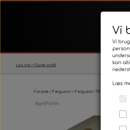
Vi 
Vi brug
persona
unders
kan alt
Log ind / Opret profil
nederst
Læs me
Ferguson
Forside
Ferguson
Ferguson TE20 Serie
Ferguson TE20 Serie
Plad
Ferguson FE35 Serie