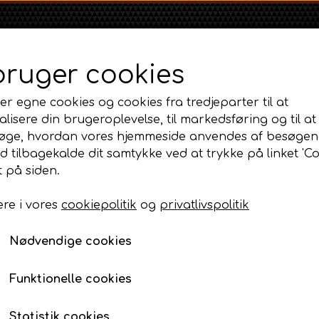
bruger cookies
er egne cookies og cookies fra tredjeparter til at
lisere din brugeroplevelse, til markedsføring og til at
øge, hvordan vores hjemmeside anvendes af besøgen
id tilbagekalde dit samtykke ved at trykke på linket 'Co
Shop
Om
Kontakt
 på siden.
re i vores
cookiepolitik
og
privatlivspolitik
Massey Ferguson
Ford
Fordson
edele og fælge
MF 35
Brændstoftank Diesel C20
Ford 1000 Serien
Fordson Dexta 
Nødvendige cookies
MF 65
Ford 100 Serien
Fordson Major /
Brændstoftank Diesel
MF 135
Ford 10 Serien
Funktionelle cookies
1.600,00 DKK
MF 165 - 188
Varenummer: AP6.249660 / AP3.8552
500 Serien
Statistik cookies