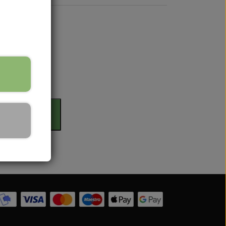
rdag
 Serien
il kurv
 serien
 Serien
Serien
 Serien
stri Gul
er Dexta Serien