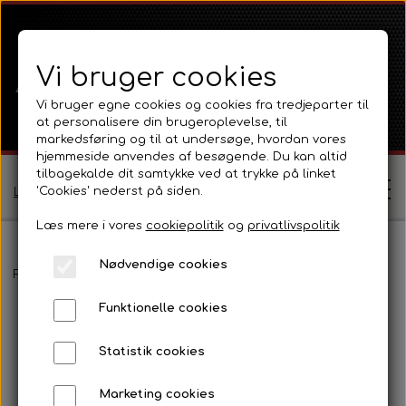
Vi bruger cookies
Vi bruger egne cookies og cookies fra tredjeparter til
at personalisere din brugeroplevelse, til
markedsføring og til at undersøge, hvordan vores
hjemmeside anvendes af besøgende. Du kan altid
tilbagekalde dit samtykke ved at trykke på linket
'Cookies' nederst på siden.
Log ind / Opret profil
Læs mere i vores
cookiepolitik
og
privatlivspolitik
Nødvendige cookies
Shop
Forside
Massey Ferguson
MF 35
Fortøj og styretøj
Servost
Funktionelle cookies
Ferguson
Om
Statistik cookies
Ferguson TE20 Serie
Massey Ferguson
Kontakt
Marketing cookies