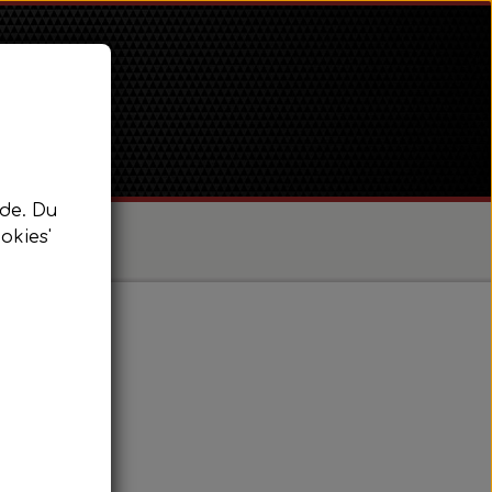
de. Du
okies'
/ Super Dexta
 Power Major / Super Major