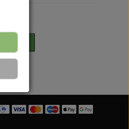
rdag
il kurv
 Serien
 serien
 Serien
Serien
 Serien
stri Gul
er Dexta Serien