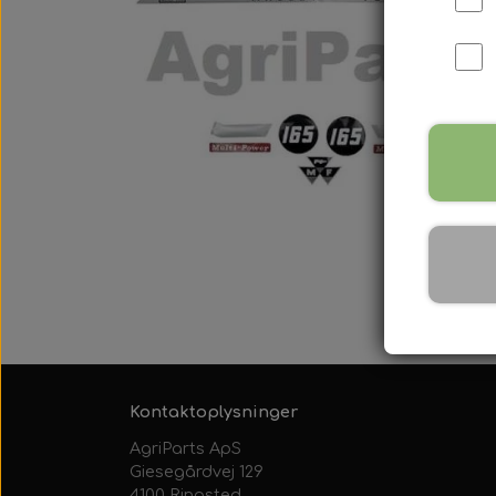
International B Serien
IH B250, B275, B414, B43
Kontaktoplysninger
AgriParts ApS
Giesegårdvej 129
4100 Ringsted