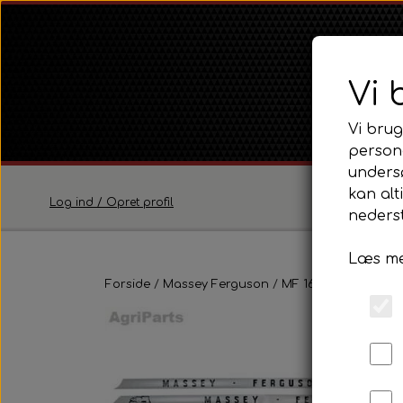
Vi 
Vi brug
persona
unders
kan alt
Log ind / Opret profil
nederst
Læs me
Ferguson
Forside
Massey Ferguson
Ferguson TE20 Serie
MF 165 - 188
Emble
Ferguson FE35 Serie