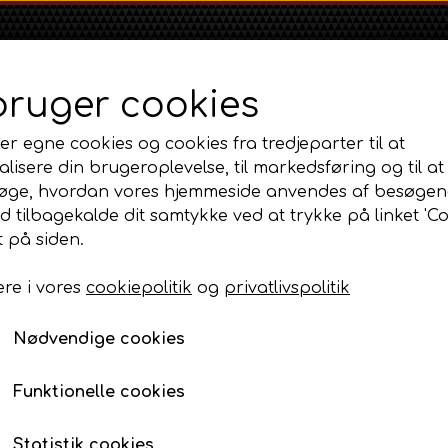
bruger cookies
er egne cookies og cookies fra tredjeparter til at
lisere din brugeroplevelse, til markedsføring og til at
øge, hvordan vores hjemmeside anvendes af besøgen
id tilbagekalde dit samtykke ved at trykke på linket 'Co
Shop
Om
Kontakt
 på siden.
re i vores
cookiepolitik
og
privatlivspolitik
Massey Ferguson
Ford
Fordson
mer, kromdele og transfers.
MF 35
Ford 1000 Serien
Transferssæt til MF165
Fordson Dexta 
Nødvendige cookies
MF 65
Ford 100 Serien
Fordson Major /
Transferssæt til MF165
MF 135
Ford 10 Serien
Funktionelle cookies
258,00 DKK
MF 165 - 188
Varenummer: AP3.21280 / AP2.41181
500 Serien
Statistik cookies