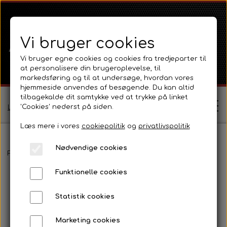
Vi bruger cookies
Vi bruger egne cookies og cookies fra tredjeparter til
at personalisere din brugeroplevelse, til
markedsføring og til at undersøge, hvordan vores
hjemmeside anvendes af besøgende. Du kan altid
tilbagekalde dit samtykke ved at trykke på linket
'Cookies' nederst på siden.
Log ind / Opret profil
Læs mere i vores
cookiepolitik
og
privatlivspolitik
Nødvendige cookies
Shop
Forside
Ferguson
Ferguson TE20 Serie
Fortøj og styretøj
R
Funktionelle cookies
Ferguson
Om
Statistik cookies
Ferguson TE20 Serie
Massey Ferguson
Kontakt
Marketing cookies