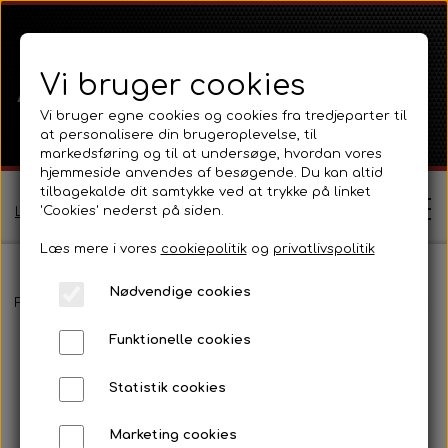
Vi bruger cookies
Vi bruger egne cookies og cookies fra tredjeparter til
at personalisere din brugeroplevelse, til
markedsføring og til at undersøge, hvordan vores
hjemmeside anvendes af besøgende. Du kan altid
tilbagekalde dit samtykke ved at trykke på linket
'Cookies' nederst på siden.
Log ind / Opret profil
Læs mere i vores
cookiepolitik
og
privatlivspolitik
Nødvendige cookies
Shop
Forside
Massey Ferguson
MF 165 - 188
Fortøj og styretøj.
N
Funktionelle cookies
Ferguson
Om
Statistik cookies
Ferguson TE20 Serie
Massey Ferguson
Kontakt
Marketing cookies