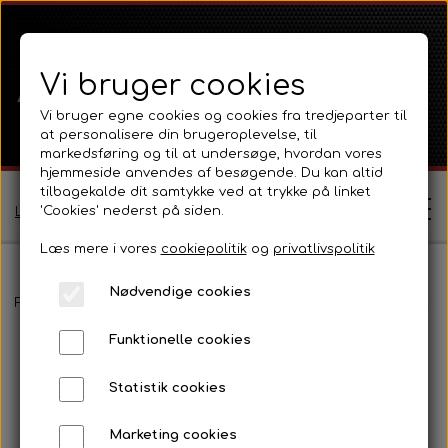
Vi bruger cookies
Vi bruger egne cookies og cookies fra tredjeparter til
at personalisere din brugeroplevelse, til
markedsføring og til at undersøge, hvordan vores
hjemmeside anvendes af besøgende. Du kan altid
tilbagekalde dit samtykke ved at trykke på linket
'Cookies' nederst på siden.
Log ind / Opret profil
Læs mere i vores
cookiepolitik
og
privatlivspolitik
Nødvendige cookies
Shop
Forside
Massey Ferguson
MF 165 - 188
Fortøj og styretøj.
S
Funktionelle cookies
Ferguson
Om
Statistik cookies
Ferguson TE20 Serie
Massey Ferguson
Kontakt
Marketing cookies