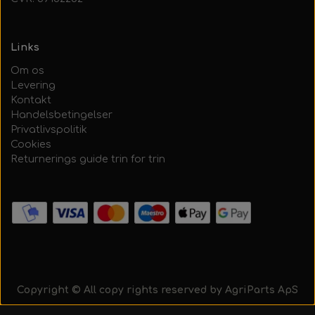
forseglet emballage er åbnet.
21. AgriColour - IH / Case Serien
Links
22. AgriColour - Kverneland
Om os
Levering
Kontakt
Handelsbetingelser
Privatlivspolitik
Cookies
Returnerings guide trin for trin
Copyright © All copy rights reserved by AgriParts ApS