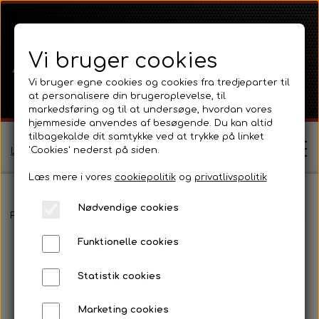
Vi bruger cookies
Vi bruger egne cookies og cookies fra tredjeparter til
at personalisere din brugeroplevelse, til
markedsføring og til at undersøge, hvordan vores
hjemmeside anvendes af besøgende. Du kan altid
tilbagekalde dit samtykke ved at trykke på linket
'Cookies' nederst på siden.
Log ind / Opret profil
Læs mere i vores
cookiepolitik
og
privatlivspolitik
Nødvendige cookies
Shop
Forside
Ferguson
Ferguson TE20 Serie
Eldele, instrumenter
Funktionelle cookies
Ferguson
Om
Statistik cookies
Ferguson TE20 Serie
Massey Ferguson
Kontakt
Marketing cookies