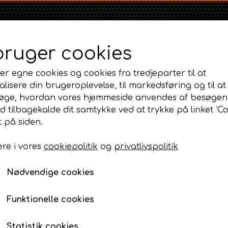
bruger cookies
er egne cookies og cookies fra tredjeparter til at
lisere din brugeroplevelse, til markedsføring og til at
øge, hvordan vores hjemmeside anvendes af besøgen
id tilbagekalde dit samtykke ved at trykke på linket 'Co
Shop
Om
Kontakt
 på siden.
re i vores
cookiepolitik
og
privatlivspolitik
Massey Ferguson
Ford
Fordson
 og styretøj.
MF 35
Spindel - højre 334.96mm
Ford 1000 Serien
Fordson Dexta 
Nødvendige cookies
MF 65
Ford 100 Serien
Fordson Major /
Spindel - højre 334.9
MF 135
Ford 10 Serien
Funktionelle cookies
629,00 DKK
MF 165 - 188
Varenummer: AP3.201796 / AP2.15999
500 Serien
Statistik cookies