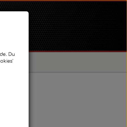
de. Du
okies'
/ Super Dexta
 Power Major / Super Major
6mm