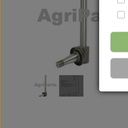
International B Serien
IH B250, B275, B414, B43