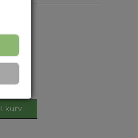
 UNF
 Serien
 serien
 Serien
Serien
rdag
 Serien
il kurv
stri Gul
er Dexta Serien