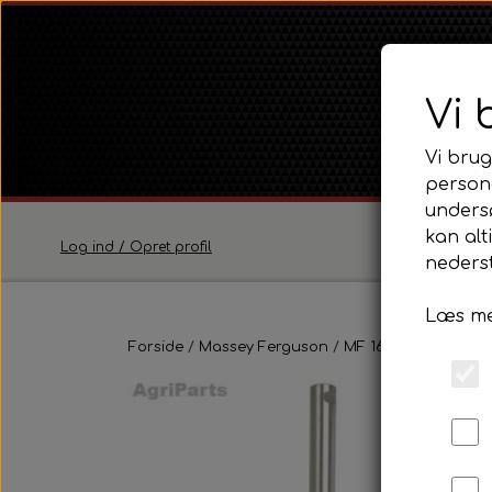
Vi 
Vi brug
persona
unders
kan alt
Log ind / Opret profil
nederst
Læs me
Ferguson
Forside
Massey Ferguson
Ferguson TE20 Serie
MF 165 - 188
Fortøj
Ferguson FE35 Serie