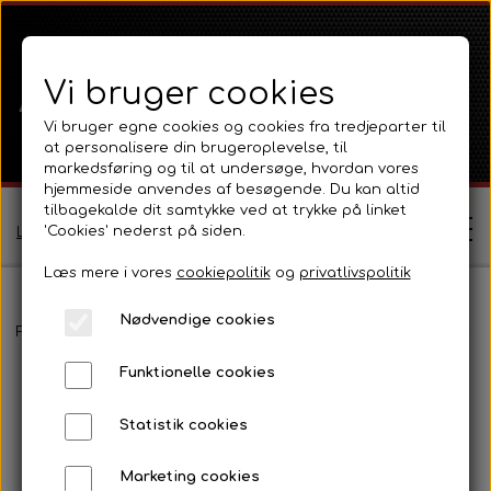
Vi bruger cookies
Vi bruger egne cookies og cookies fra tredjeparter til
at personalisere din brugeroplevelse, til
markedsføring og til at undersøge, hvordan vores
hjemmeside anvendes af besøgende. Du kan altid
tilbagekalde dit samtykke ved at trykke på linket
'Cookies' nederst på siden.
Log ind / Opret profil
Læs mere i vores
cookiepolitik
og
privatlivspolitik
Nødvendige cookies
Shop
Forside
Massey Ferguson
MF 65
Transmission, lift og PTO
Funktionelle cookies
Ferguson
Om
Statistik cookies
Ferguson TE20 Serie
Massey Ferguson
Kontakt
Marketing cookies