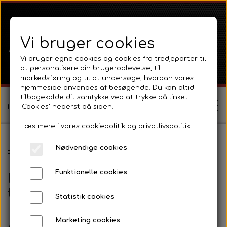
Vi bruger cookies
Vi bruger egne cookies og cookies fra tredjeparter til
at personalisere din brugeroplevelse, til
markedsføring og til at undersøge, hvordan vores
hjemmeside anvendes af besøgende. Du kan altid
tilbagekalde dit samtykke ved at trykke på linket
'Cookies' nederst på siden.
Log ind / Opret profil
Læs mere i vores
cookiepolitik
og
privatlivspolitik
Nødvendige cookies
Shop
Forside
Eldele, instrumenter og tilbehør
Funktionelle cookies
Eldele, instrumenter og
Ferguson
Om
tilbehør
Statistik cookies
Ferguson TE20 Serie
Massey Ferguson
Kontakt
Marketing cookies